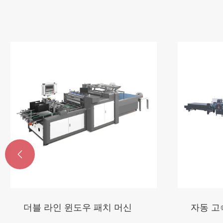

더블 라인 윈도우 패치 머신
자동 고