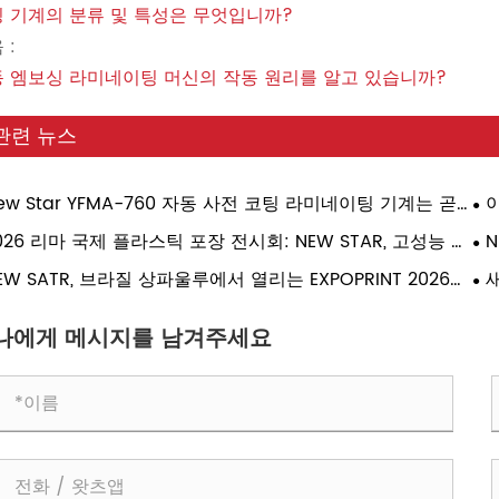
 기계의 분류 및 특성은 무엇입니까?
 :
 엠보싱 라미네이팅 머신의 작동 원리를 알고 있습니까?
관련 뉴스
ew Star YFMA-760 자동 사전 코팅 라미네이팅 기계는 곧
이
우디아라비아 고객에게 배송될 예정입니다.
ex
026 리마 국제 플라스틱 포장 전시회: NEW STAR, 고성능 자
N
들
라미네이션 기계 선보일 예정
형
EW SATR, 브라질 상파울루에서 열리는 EXPOPRINT 2026에
새
 – 핵심 장비를 보려면 부스 A-10-150을 방문하세요.
La
유
나에게 메시지를 남겨주세요