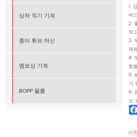
1.
비스
상자 직기 기계
2.
되고
종이 튜브 머신
3.
재료
4.
엠보싱 기계
항을
5.
기 
BOPP 필름
6.
는 
이전