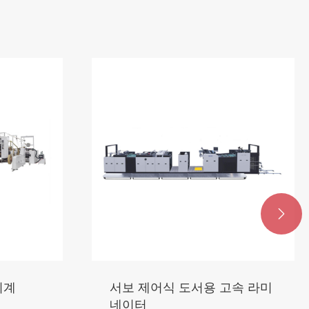

기계
서보 제어식 도서용 고속 라미
네이터