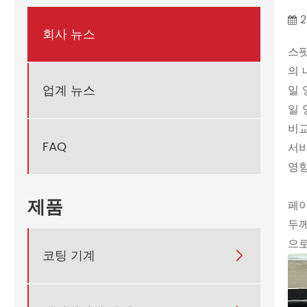
2
회사 뉴스
스팟
의 
업계 뉴스
일 
일 
비교
FAQ
서비
영향
제품
페이
두께
으로
코팅 기계
